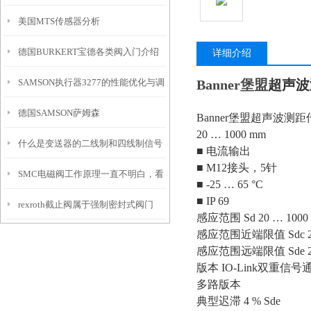
美国MTS传感器分析
德国BURKERT宝德各类阀入门介绍
详细介绍
SAMSON执行器3277的性能优化与调
Banner堡盟
超声波
德国SAMSON萨姆森
试方法
Banner堡盟超声波测距传感
20 … 1000 mm
什么是变送器的二线制和四线制信号
VA3301/3302/3303/3306系列电动执
■ 电流输出
■ M12接头，5针
SMC电磁阀工作原理一直不明白，看
传输方式?
行机构
■ -25 … 65 °C
■ IP 69
rexroth截止阀属于强制密封式阀门
完这个秒懂！记得收藏
感应范围 Sd 20 … 1000
感应范围近端限值 Sdc 20
感应范围远端限值 Sde 20
版本 IO-Link双重信号
多路版本
典型迟滞 4 % Sde