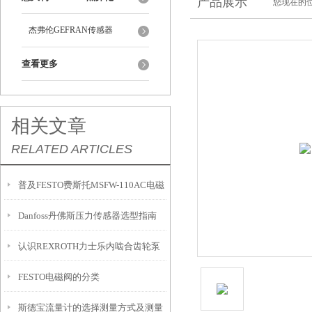
产品展示
您现在的位
杰弗伦GEFRAN传感器
查看更多
相关文章
RELATED ARTICLES
普及FESTO费斯托MSFW-110AC电磁
Danfoss丹佛斯压力传感器选型指南
阀电磁线圈
认识REXROTH力士乐内啮合齿轮泵
FESTO电磁阀的分类
的工作原理
斯德宝流量计的选择测量方式及测量