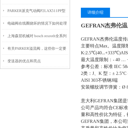
PARKER派克气动阀P2LAX511PP型
方法
详细介绍
电磁阀在线圈烧坏的情况下如何处理
号价格表
GEFRAN杰弗伦温度
上海森层机械对 bosch rexroth全系列
GEFRAN杰弗伦温度传感器TC
主要特点Max。温度限制:-
有关PARKER溢流阀，这些你一定要
气动产品的了解
K:2.5℃(40...+333℃)A
最大温度限制：- 40 …
变送器的优点和亮点
知道
参考公差：标准 IEC 584
2类：J、K 型：± 2.5°C (-
AISI 303不锈钢J端
安装螺纹调节弹簧：Ø 8m
意大利GEFRAN集
公司产品均符合CE标准
量和高性价比为特征，
GEFRAN集团，本