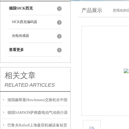
德国SICK西克
产品展示
您现在的位
SICK西克编码器
光电传感器
查看更多
相关文章
RELATED ARTICLES
德国赫斯曼Hirschmann交换机在中国
德国SAMSON萨姆森电动气动执行器
巴鲁夫Balluff上海森层机械设备短货
3372技术参数