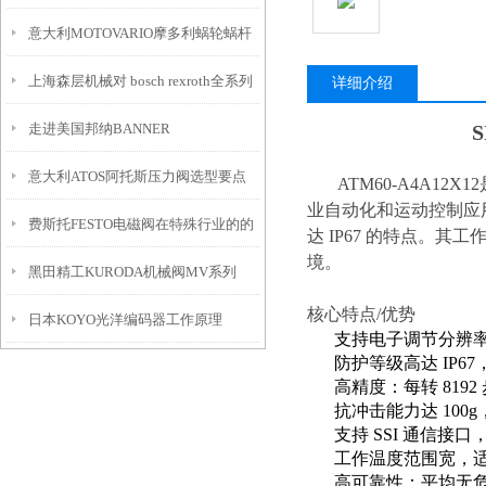
意大利MOTOVARIO摩多利蜗轮蜗杆
期型号提供
上海森层机械对 bosch rexroth全系列
电机选型要点
详细介绍
走进美国邦纳BANNER
气动产品的了解
意大利ATOS阿托斯压力阀选型要点
ATM60-A4A12
业自动化和运动控制应
费斯托FESTO电磁阀在特殊行业的的
达 IP67 的特点。其工作
境。
黑田精工KURODA机械阀MV系列
突出贡献
核心特点/优势
日本KOYO光洋编码器工作原理
支持电子调节分辨
防护等级高达 IP6
高精度：每转 8192 
抗冲击能力达 100g
支持 SSI 通信接
工作温度范围宽，适
高可靠性：平均无危险