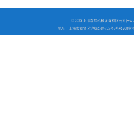
© 2025 上海森层机械设备有限公司(www.s
地址：上海市奉贤区沪杭公路755号8号楼208室