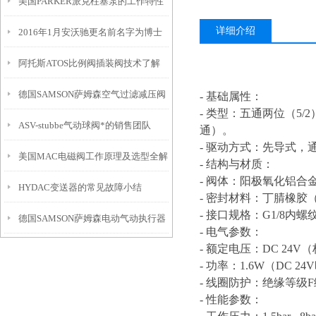
美国PARKER派克柱塞泵的工作特性
详细介绍
2016年1月安沃驰更名前名字为博士
阿托斯ATOS比例阀插装阀技术了解
力士乐
德国SAMSON萨姆森空气过滤减压阀
- 基础属性：
- 类型：五通两位（5
ASV-stubbe气动球阀*的销售团队
说明书
通）。
- 驱动方式：先导式
美国MAC电磁阀工作原理及选型全解
- 结构与材质：
- 阀体：阳极氧化铝
HYDAC变送器的常见故障小结
- 密封材料：丁腈橡
- 接口规格：G1/8
德国SAMSON萨姆森电动气动执行器
- 电气参数：
- 额定电压：DC 24
3372技术参数
- 功率：1.6W（DC
- 线圈防护：绝缘等级
- 性能参数：