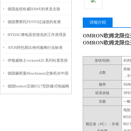
德国血统哈威HAWE的来龙去脉
德国费斯托FESTO过滤器的发展
详细介绍
HYDAC继电器贺德克的工作原理及
OMRON欧姆龙限位开
OMRON欧姆龙限位开
ATOS阿托斯比例伺服阀行业标准
其应用介绍
伊顿威格士vickers420 系列柱塞泵拆
形状/结构
封闭
面板
点数
德国赫斯曼Hirschmann交换机在中国
解分析
，不
频率
50/6
德国burkert宝德6527型防爆式电磁阀
联系表格
SPD
负载
一般
电阻
时1
额定值（AC）：非感
时2