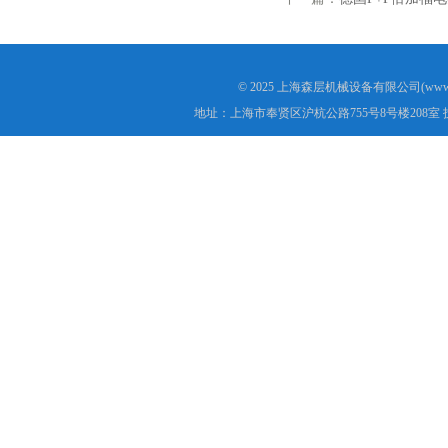
© 2025 上海森层机械设备有限公司(www.s
地址：上海市奉贤区沪杭公路755号8号楼208室