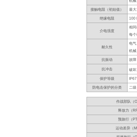
机械
接触电阻（初始值）
最大
绝缘电阻
100
相同极
介电强度
每个端
电气
耐久性
机械
抗振动
故障
抗冲击
破坏
保护等级
IP67
防电击保护的分类
二级
作战部队（O
释放力（R
预旅行（P
运动差异（M
超速旅行（O