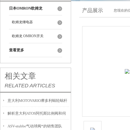
日本OMRON欧姆龙
产品展示
您现在的位
欧姆龙继电器
欧姆龙 OMRON开关
查看更多
相关文章
RELATED ARTICLES
意大利MOTOVARIO摩多利蜗轮蜗杆
解析意大利ATOS阿托斯比例阀和伺
电机选型要点
ASV-stubbe气动球阀*的销售团队
服阀的二者异同