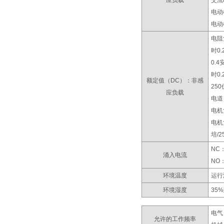
应负载
交流
电动
电动机
电阻
时0
0.4
时0.
额定值（DC）：非感
25
应负载
电道
电机
电机
培/
NC
涌入电流
NO
环境温度
运行
环境湿度
35
电气
允许的工作频率