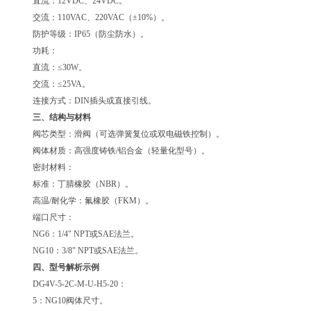
直流：12VDC、24VDC。
交流：110VAC、220VAC（±10%）。
防护等级：IP65（防尘防水）。
功耗：
直流：≤30W。
交流：≤25VA。
连接方式：DIN插头或直接引线。
三、结构与材料
阀芯类型：滑阀（可选弹簧复位或双电磁铁控制）。
阀体材质：高强度铸铁/铝合金（轻量化型号）。
密封材料：
标准：丁腈橡胶（NBR）。
高温/耐化学：氟橡胶（FKM）。
端口尺寸：
NG6：1/4" NPT或SAE法兰。
NG10：3/8" NPT或SAE法兰。
四、型号解析示例
DG4V-5-2C-M-U-H5-20：
5：NG10阀体尺寸。