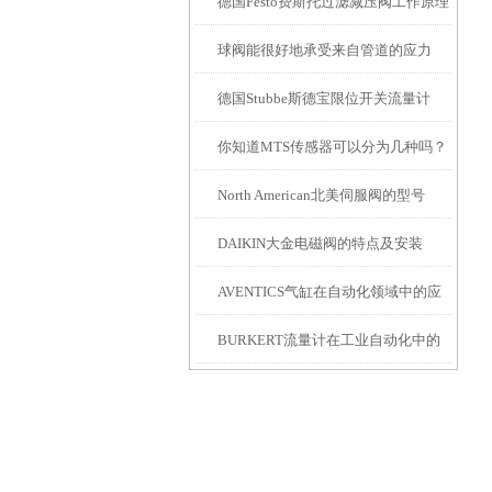
德国Festo费斯托过滤减压阀工作原理
球阀能很好地承受来自管道的应力
及作用
德国Stubbe斯德宝限位开关流量计
你知道MTS传感器可以分为几种吗？
North American北美伺服阀的型号
DAIKIN大金电磁阀的特点及安装
AVENTICS气缸在自动化领域中的应
BURKERT流量计在工业自动化中的
用
应用