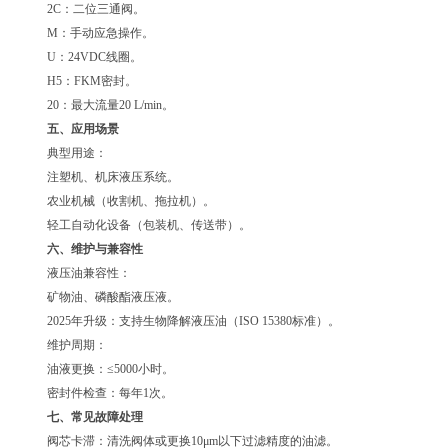
2C：二位三通阀。
M：手动应急操作。
U：24VDC线圈。
H5：FKM密封。
20：最大流量20 L/min。
五、应用场景
典型用途：
注塑机、机床液压系统。
农业机械（收割机、拖拉机）。
轻工自动化设备（包装机、传送带）。
六、维护与兼容性
液压油兼容性：
矿物油、磷酸酯液压液。
2025年升级：支持生物降解液压油（ISO 15380标准）。
维护周期：
油液更换：≤5000小时。
密封件检查：每年1次。
七、常见故障处理
阀芯卡滞：清洗阀体或更换10μm以下过滤精度的油滤。