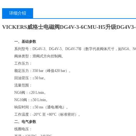
详细介绍
VICKERS威格士电磁阀
DG4V-3-6CMU-H5升级DG4V3-6
一、基础参数
系列型号：DG4V-3、DG4V-5、DG4V-7等（数字代表阀体尺寸，如NG6、N
阀体类型：滑阀式方向控制阀。
工作压力：
额定压力：350 bar（峰值420 bar）。
回油背压：≤50 bar。
流量范围：
NG6阀：≤20 L/min。
NG10阀：≤50 L/min。
响应时间：≤50 ms（通电/断电）。
工作温度：-20°C 至 +80°C（标准密封）。
二、电气参数
线圈电压：