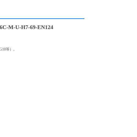
C-M-U-H7-69-EN124
G10等）。