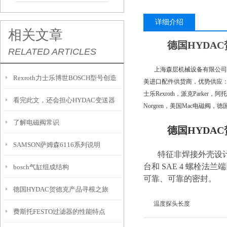
详细介绍
相关文章
德国HYDA
RELATED ARTICLES
上海森层机械设备有限公司
Rexroth力士乐博世BOSCH型号创造
美进口配件供货商，优势供应：萨姆森S
士乐Rexroth，派克Parker，阿
看完此文，还会担心HYDAC变送器
未来上海森层
Norgren，美国Mac电磁阀，
了解电磁阀常识
在使用过程中常见故障吗？
德国HYDA
SAMSON萨姆森6116系列说明
特征非焊接外壳设计减少
台和 SAE 4 螺栓法
bosch气缸组成结构
可靠、可靠的密封。
德国HYDAC贺德克产品寻根之旅
温度探头长度
费斯托FESTO过滤器的性能特点