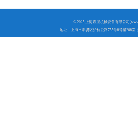
© 2025 上海森层机械设备有限公司(www.s
地址：上海市奉贤区沪杭公路755号8号楼208室