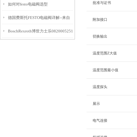
批准与证书
如何对festo电磁阀选型
德国费斯托FESTO电磁阀详解--来自
附加接口
BoschRexroth博世力士乐0820005251
上海森层
切换输出
型号
温度范围Z大值
温度范围最小值
温度探头
展示
电气连接