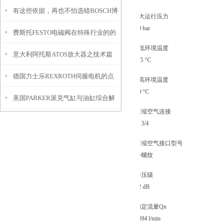
有这些依据，再也不怕选错BOSCH博
Z大运行压力
10 bar
费斯托FESTO电磁阀在特殊行业的的
世电磁阀了
Z低环境温度
意大利阿托斯ATOS放大器之技术篇
突出贡献
-25 °C
德国力士乐REXROTH伺服电机的点
Z高环境温度
80 °C
美国PARKER派克气缸与油缸综合解
滴总结普及
压缩空气连接
析
G 3/4
压缩空气接口型号
外螺纹
声压级
92 dB
额定流量Qn
8394 l/min