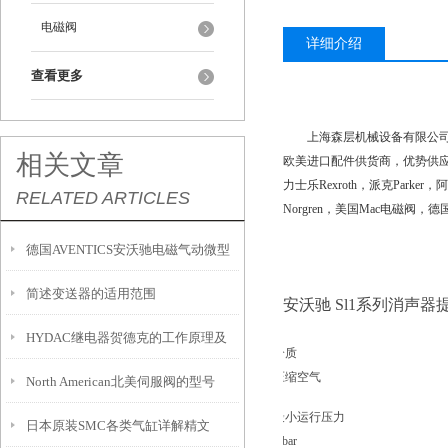
电磁阀
详细介绍
查看更多
上海森层机械设备有限公司在
相关文章
欧美进口配件供货商，优势供应：萨姆森
力士乐Rexroth，派克Parker，
RELATED ARTICLES
Norgren，美国Mac电磁阀，
德国AVENTICS安沃驰电磁气动微型
简述变送器的适用范围
滑阀工作原理
安沃驰 Sl1系列消
HYDAC继电器贺德克的工作原理及
介质
压缩空气
North American北美伺服阀的型号
其应用介绍
最小运行压力
日本原装SMC各类气缸详解精文
0 bar