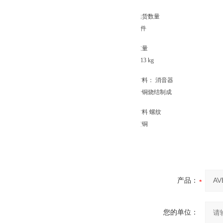
供货数量
1 件
重量
0.13 kg
材料： 消音器
青铜烧结制成
材料 螺纹
黄铜
产品：
您的单位：