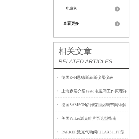
电磁阀
查看更多
相关文章
RELATED ARTICLES
德国E+H恩德斯豪斯仪器仪表
上海森层介绍Festo电磁阀工作原理详
德国SAMSON萨姆森恒温调节阀详解
解
美国Parker派克叶片泵选型指南
PARKER派克气动阀P2LAX511PP型