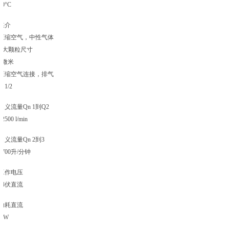
50°C
媒介
压缩空气，中性气体
Z大颗粒尺寸
5微米
压缩空气连接，排气
G 1/2
名义流量Qn 1到Q2
12500 l/min
名义流量Qn 2到3
3700升/分钟
工作电压
24伏直流
功耗直流
2 W