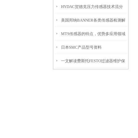
HYDAC贺德克压力传感器技术流分
号价格表
美国邦纳BANNER各类传感器检测解
享
MTS传感器的特点，优势多应用领域
析
日本SMC产品型号资料
广，赶紧过来看看吧
一文解读费斯托FESTO过滤器维护保
养的方法