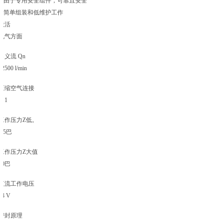
由于专用安全组件，可靠且安全
简单组装和低维护工作
激活
电气方面
名义流 Qn
12500 l/min
压缩空气连接
G 1
工作压力Z低。
2.5巴
工作压力Z大值
10巴
直流工作电压
24 V
密封原理