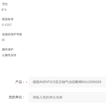
占空比
100 %
连接器标准
ISO 15217
带连接的保护等级
IP65
反极性保护
防止极性反转
产品：
您的单位：