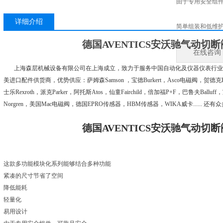
由于专用安全组
详细介绍
简单组装和低维
德国AVENTICS安沃驰气动切断阀R
在线咨询
上海森层机械设备有限公司在上海成立，致力于服务中国自动化及仪器仪表行业
美进口配件供货商，优势供应：萨姆森Samson ，宝德Burkert，Asco电磁阀，贺德克Hyd
士乐Rexroth，派克Parker，阿托斯Atos，仙童Fairchild，倍加福P+F，巴鲁夫Balluf
Norgren，美国Mac电磁阀，德国EPRO传感器，HBM传感器，WIKA威卡.....
德国AVENTICS安沃驰气动切断阀R
这款多功能模块化系列能够结合多种功能
紧凑的尺寸节省了空间
降低能耗
轻量化
易用设计