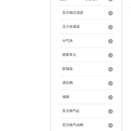
安沃驰过滤器
压力传感器
分气块
锁紧单元
联轴器
调压阀
储罐
安沃驰气缸
安沃驰气动阀