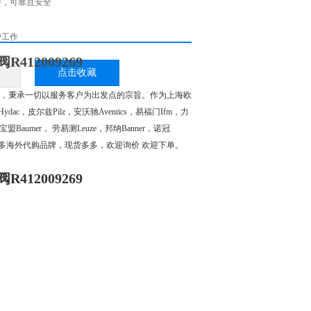
件，可靠且安全
护工作
412009269
点击收藏
，秉承一切以服务客户为出发点的宗旨。作为上海欧
ac，皮尔兹Pilz，安沃驰Aventics，易福门Ifm，力
f，宝盟Baumer， 劳易测Leuze，邦纳Banner，诺冠
. 还有众多海外代购品牌，现货多多，欢迎询价 欢迎下单。
412009269