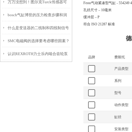
万万没想到！图尔克Turck传感器可
完这个秒懂！记得收藏
Festo气动紧凑型气缸 - 554
孔径尺寸 – 10毫米
bosch气缸博世的压力检查步骤和润
以应用到这么多领域
缓冲层 – P
符合 ISO 21287 标准
什么是变送器的二线制和四线制信号
滑介绍
德
SMC电磁阀的选择要考虑哪些因素？
传输方式
认识REXROTH力士乐内啮合齿轮泵
品牌
费斯托
的工作原理
产品类型
系列
型号
动作类型
缸径
安装类型