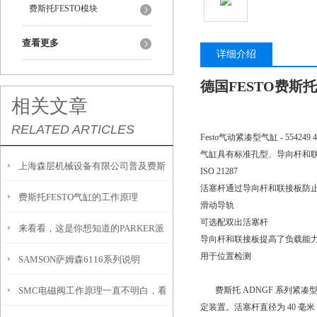
费斯托FESTO模块
查看更多
详细介绍
德国FESTO费斯托紧
相关文章
RELATED ARTICLES
Festo气动紧凑型气缸 - 554
气缸具有标准孔型、导向杆和
上海森层机械设备有限公司普及费斯
ISO 21287
活塞杆通过导向杆和联接板防
费斯托FESTO气缸的工作原理
托FESTO气缸的特点
滑动导轨
可选配双出活塞杆
来看看，这是你想知道的PARKER派
导向杆和联接板提高了负载能
用于位置检测
SAMSON萨姆森6116系列说明
克泵吗？
SMC电磁阀工作原理一直不明白，看
费斯托 ADNGF 系列紧凑
定装置。活塞杆直径为 40 毫