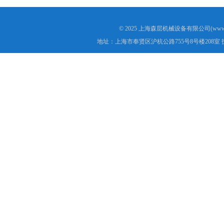
© 2025 上海森层机械设备有限公司(www.s
地址：上海市奉贤区沪杭公路755号8号楼208室