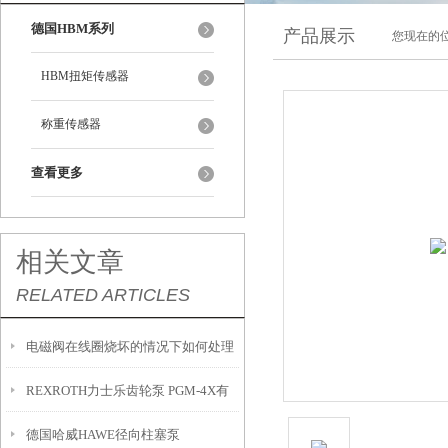
德国HBM系列
产品展示
您现在的位
HBM扭矩传感器
称重传感器
查看更多
相关文章
RELATED ARTICLES
电磁阀在线圈烧坏的情况下如何处理
REXROTH力士乐齿轮泵 PGM-4X有
德国哈威HAWE径向柱塞泵
问必答专栏