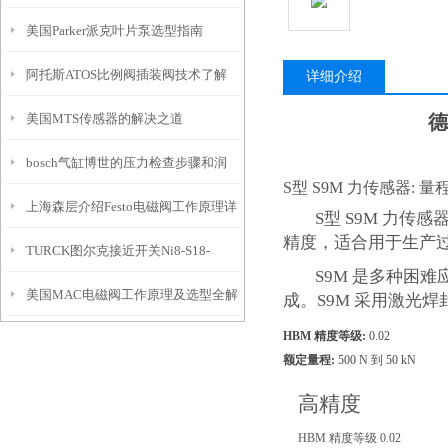
美国Parker派克叶片泵选型指南
阿托斯ATOS比例阀插装阀技术了解
详细介绍
美国MTS传感器的解决之道
德
bosch气缸博世的压力检查步骤和润
S型 S9M 力传感器: 量程从
上海森层介绍Festo电磁阀工作原理详
滑介绍
S型 S9M 力传感
精度，适合用于生产
TURCK图尔克接近开关Ni8-S18-
解
S9M 是多种困难应用
美国MAC电磁阀工作原理及选型全解
AN6X强势推广
成。S9M 采用激光焊
HBM 精度等级:
0.02
额定量程:
500 N 到 50 kN
高精度
HBM 精度等级 0.02