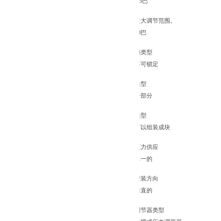
0.5巴
最大调节范围。
10巴
锁类型
不可锁定
类型
一部分
类型
可以组装成块
压力供应
单一的
安装方向
垂直的
调节器类型