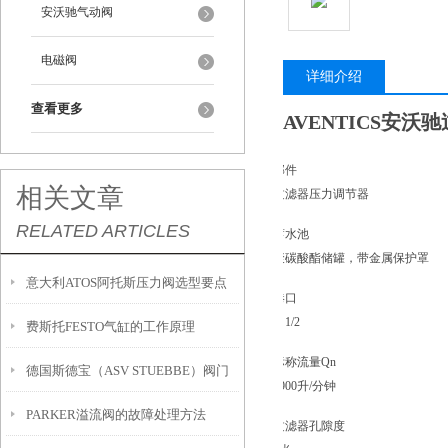
安沃驰气动阀
电磁阀
详细介绍
查看更多
AVENTICS安沃驰
部件
相关文章
过滤器压力调节器
RELATED ARTICLES
蓄水池
聚碳酸酯储罐，带金属保护罩
意大利ATOS阿托斯压力阀选型要点
港口
G 1/2
费斯托FESTO气缸的工作原理
标称流量Qn
德国斯德宝（ASV STUEBBE）阀门
6900升/分钟
PARKER溢流阀的故障处理方法
技术资料概览
过滤器孔隙度