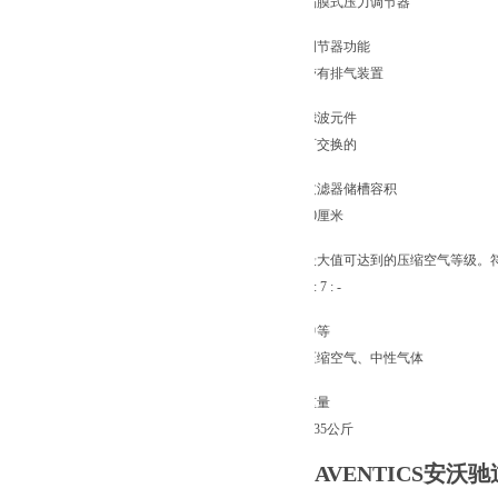
隔膜式压力调节器
调节器功能
带有排气装置
滤波元件
可交换的
过滤器储槽容积
50厘米
最大值可达到的压缩空气等级。符合ISO
6 : 7 : -
中等
压缩空气、中性气体
重量
1.35公斤
AVENTICS安沃驰