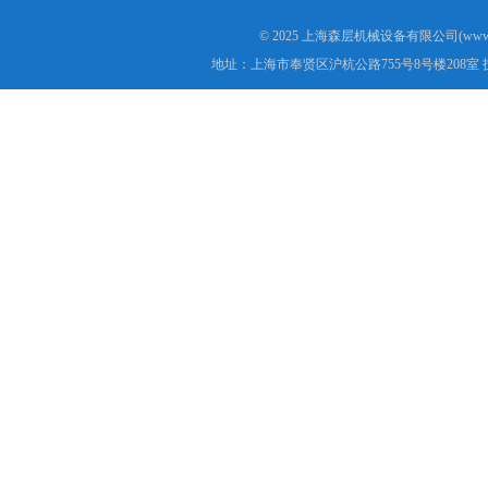
© 2025 上海森层机械设备有限公司(www.s
地址：上海市奉贤区沪杭公路755号8号楼208室