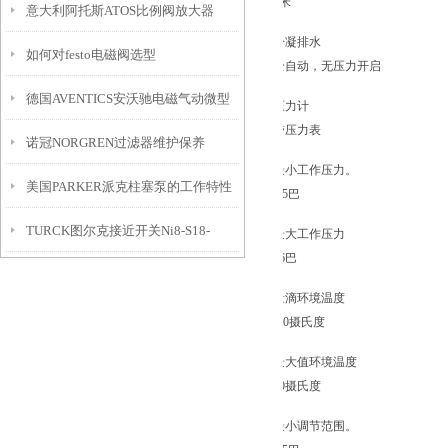
5米
意大利阿托斯ATOS比例阀放大器
冷凝排水
如何对festo电磁阀选型
全自动，无压力开启
德国AVENTICS安沃驰电磁气动微型
压力计
带压力表
诺冠NORGREN过滤器维护保养
滑阀工作原理
最小工作压力。
美国PARKER派克柱塞泵的工作特性
1.5巴
TURCK图尔克接近开关Ni8-S18-
最大工作压力
16巴
AN6X强势推广
量滴环境温度
-10摄氏度
最大值环境温度
60摄氏度
最小调节范围。