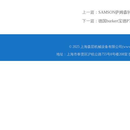
上一篇：
SAMSON萨姆森转换器
下一篇：
德国burkert宝德P
© 2025 上海森层机械设备有限公司(www.s
地址：上海市奉贤区沪杭公路755号8号楼208室