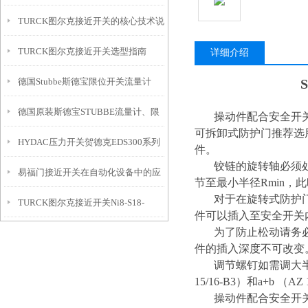
TURCK图尔克接近开关的核心技术说
点
TURCK图尔克接近开关选型指南
明及操作要点
详细介绍
德国Stubbe斯德宝限位开关流量计
德国原装斯德宝STUBBE流量计、限
操动件配合安全开关AZ
可拆卸式防护门推荐选用AZ
HYDAC压力开关贺德克EDS300系列
位开关、泄压阀等
件。
铰链的旋转轴必须处于
易福门接近开关在自动化设备中的应
传感器拆解分析
节至最小半径Rmin，
对于在旋转式防护门
TURCK图尔克接近开关Ni8-S18-
用
件可以插入至安全开关
为了防止松动请务必
AN6X强势推广
件的插入深度不可改变
调节螺钉如需调大半径，须
15/16-B3）和a+b 
操动件配合安全开关AZ