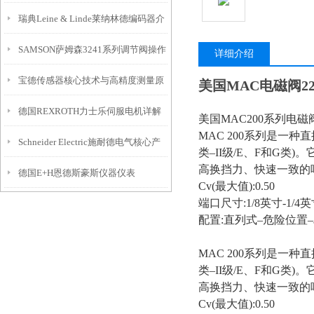
瑞典Leine & Linde莱纳林德编码器介
SAMSON萨姆森3241系列调节阀操作
绍
详细介绍
宝德传感器核心技术与高精度测量原
与维护指南
美国MAC电磁阀225
德国REXROTH力士乐伺服电机详解
理解析
美国MAC200系列电磁阀
MAC 200系列是一
Schneider Electric施耐德电气核心产
类–II级/E、F和G
高换挡力、快速一致的
德国E+H恩德斯豪斯仪器仪表
品线
Cv(最大值):0.50
端口尺寸:1/8英寸-1/4
配置:直列式–危险位置
MAC 200系列是一
类–II级/E、F和G
高换挡力、快速一致的
Cv(最大值):0.50