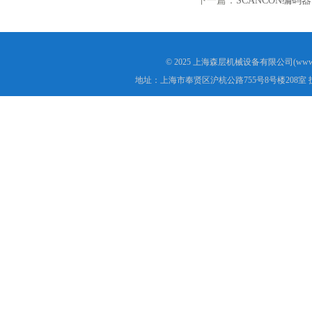
下一篇：
SCANCON编码器SC
© 2025 上海森层机械设备有限公司(www.s
地址：上海市奉贤区沪杭公路755号8号楼208室