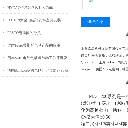
HYDAC传感器的应用及功能
DAIKIN大金电磁阀的特点及安装
详细介绍
FESTO电磁阀的分类
详解Festo费斯托气动产品的应用
上海森层机械设备有限公司在
进口配件供货商，优势供应：萨姆森Sa
日本SMC电气气动调节器工作原理及
乐Rexroth，派克Parker，阿托斯
Norgren，美国Mac电磁阀，
德国Samson萨姆森阀门定位器3730系
性能
列综合说明
MAC 200系列是一
C和D类–II级/E、
化为高换挡力、快速一
Cv(Z大值):0.50
端口尺寸:1/8英寸-1/4