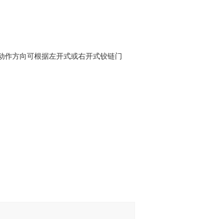
。动作方向可根据左开式或右开式铰链门
。