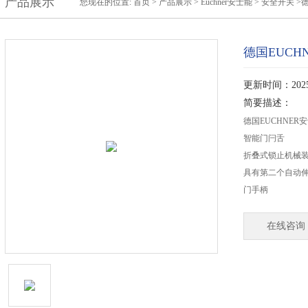
产品展示
您现在的位置:
首页
>
产品展示
>
Euchner安士能
>
安全开关
>德
德国EUCH
更新时间：2025-
简要描述：
德国EUCHNER安
智能门闩舌
折叠式锁止机械
具有第二个自动
门手柄
在线咨询