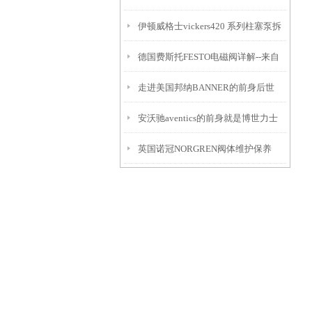
伊顿威格士vickers420 系列柱塞泵拆
德国费斯托FESTO电磁阀详解--来自
解分析
走进美国邦纳BANNER的前身后世
上海森层
安沃驰aventics的前身就是博世力士
英国诺冠NORGREN阀体维护保养
乐气动