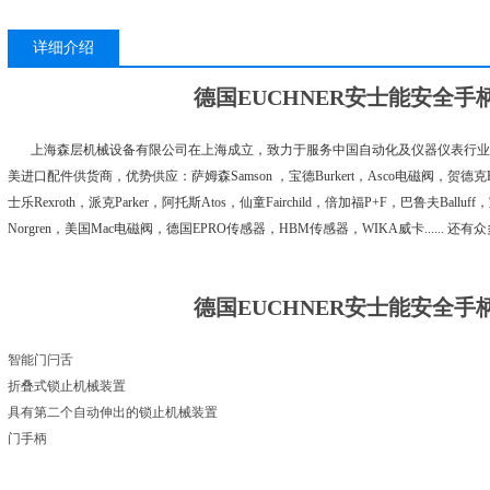
详细介绍
德国EUCHNER安士能安全手柄模
上海森层机械设备有限公司在上海成立，致力于服务中国自动化及仪器仪表行业
美进口配件供货商，优势供应：萨姆森Samson ，宝德Burkert，Asco电磁阀，贺德克Hyd
士乐Rexroth，派克Parker，阿托斯Atos，仙童Fairchild，倍加福P+F，巴鲁夫Balluf
Norgren，美国Mac电磁阀，德国EPRO传感器，HBM传感器，WIKA威卡.....
德国EUCHNER安士能安全手柄模
智能门闩舌
折叠式锁止机械装置
具有第二个自动伸出的锁止机械装置
门手柄