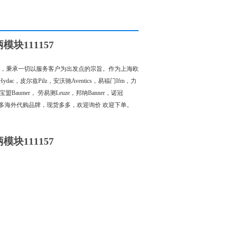
块111157
，秉承一切以服务客户为出发点的宗旨。作为上海欧
ac，皮尔兹Pilz，安沃驰Aventics，易福门Ifm，力
f，宝盟Baumer， 劳易测Leuze，邦纳Banner，诺冠
. 还有众多海外代购品牌，现货多多，欢迎询价 欢迎下单。
块111157