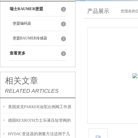
瑞士BAUMER堡盟
产品展示
您现在的位
堡盟编码器
堡盟BAUMER传感器
查看更多
相关文章
RELATED ARTICLES
美国派克PARKER油泵比例阀工作原
德国REXROTH力士乐液压短管阀的
理
HYDAC变送器的测量方法适用于几
特点