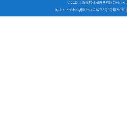
© 2025 上海森层机械设备有限公司(www.s
地址：上海市奉贤区沪杭公路755号8号楼208室