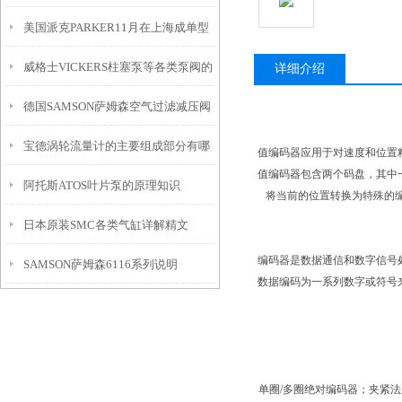
美国派克PARKER11月在上海成单型
种情况
威格士VICKERS柱塞泵等各类泵阀的
号
详细介绍
德国SAMSON萨姆森空气过滤减压阀
技术推广
宝德涡轮流量计的主要组成部分有哪
说明书
值编码器应用于对速度和位置
值编码器包含两个码盘，其中
阿托斯ATOS叶片泵的原理知识
些？
将当前的位置转换为特殊的编
日本原装SMC各类气缸详解精文
编码器是数据通信和数字信号
SAMSON萨姆森6116系列说明
数据编码为一系列数字或符号
单圈/多圈绝对编码器；夹紧法兰安装