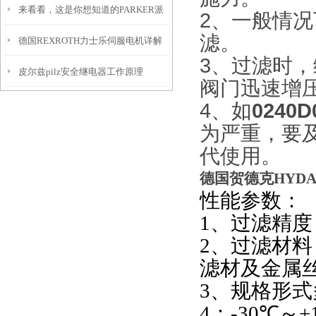
来看看，这是你想知道的PARKER派
2、一般情
滤。
德国REXROTH力士乐伺服电机详解
克泵吗？
3、过滤时
皮尔兹pilz安全继电器工作原理
阀门迅速增
4、如
0240D
为严重，要
代使用。
德国贺德克HYD
性能参数：
1
、过滤精度
2
、过滤材料
滤材及金属
3
、规格形式
4
：
-30
℃～
+