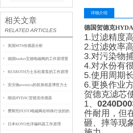
详细介绍
相关文章
德国贺德克HYD
RELATED ARTICLES
1.过滤精度
2.过滤效率
美国MTS传感器分析
3.对污染物
德国burker宝德电磁阀的工作原理普
4.对水份有
REXROTH力士乐柱塞泵的工作原理
及知识
5.使用周期
6.更换作业
安沃驰aventics的前身就是博世力士
贺德克滤芯
细说HYDAC贺德克传感器
乐气动
1、
0240D0
件耐用，但
费斯托FESTO电磁阀在特殊行业的的
砸、摔等现
日本KOYO光洋编码器工作原理
突出贡献
施力。