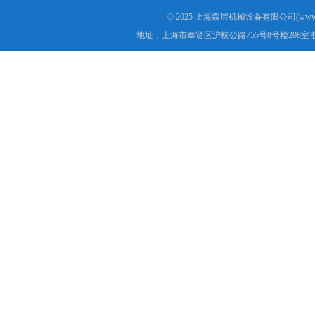
© 2025 上海森层机械设备有限公司(www.s
地址：上海市奉贤区沪杭公路755号8号楼208室