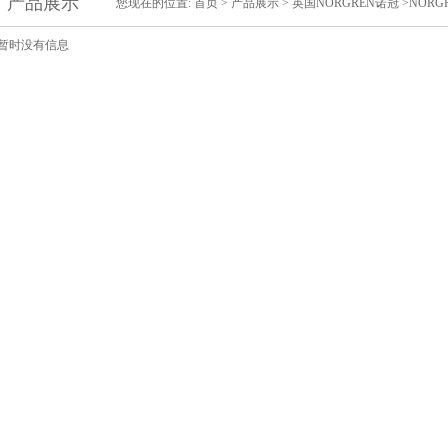
产品展示
您现在的位置:
首页
>
产品展示
>
英国NORGREN诺冠
>NOR
暂时没有信息