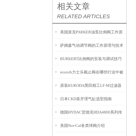
相关文章
RELATED ARTICLES
美国派克PARKER油泵比例阀工作原
萨姆森气动调节阀的工作原理与技术
理
BURKERT比例阀的安装与调试技巧
优势
rexroth力士乐截止阀在哪些行业中被
原装KURODA黑田精工LF-M过滤器
广泛应用？
日本CKD喜开理气缸选型指南
解析
德国HYDAC贺德克HDA4800系列传
美国Nor-Cal各类球阀介绍
感器核心特点及技术参数