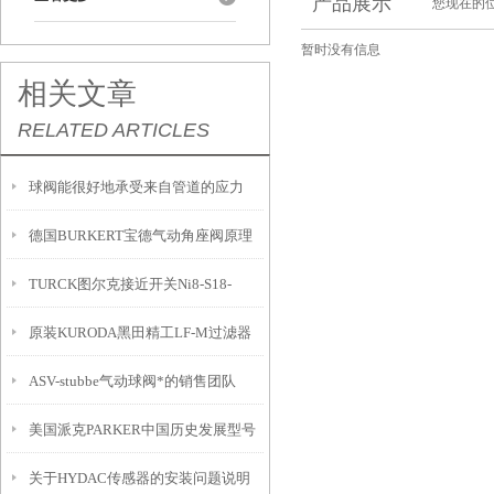
产品展示
您现在的位
暂时没有信息
相关文章
RELATED ARTICLES
球阀能很好地承受来自管道的应力
德国BURKERT宝德气动角座阀原理
TURCK图尔克接近开关Ni8-S18-
原装KURODA黑田精工LF-M过滤器
AN6X强势推广
ASV-stubbe气动球阀*的销售团队
解析
美国派克PARKER中国历史发展型号
关于HYDAC传感器的安装问题说明