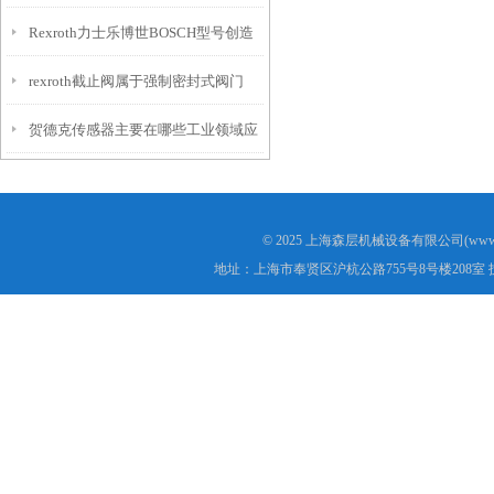
Rexroth力士乐博世BOSCH型号创造
rexroth截止阀属于强制密封式阀门
未来上海森层
贺德克传感器主要在哪些工业领域应
用？
© 2025 上海森层机械设备有限公司(www.s
地址：上海市奉贤区沪杭公路755号8号楼208室