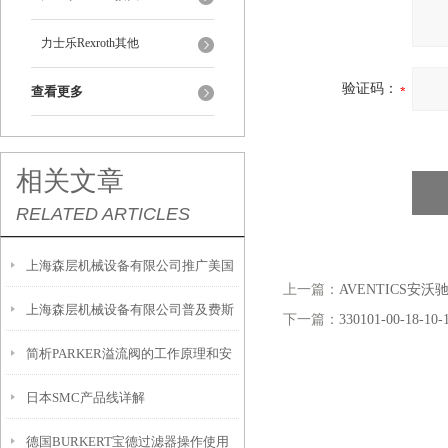
力士乐Rexroth其他
验证码：
查看更多
相关文章
RELATED ARTICLES
上海森层机械设备有限公司推广美国
上一篇：
AVENTICS安沃驰
上海森层机械设备有限公司普及费斯
派克parker
下一篇：
330101-00-18
简析PARKER溢流阀的工作原理和安
托FESTO气缸的特点
日本SMC产品线详解
装注意事项
德国BURKERT宝德过滤器操作使用