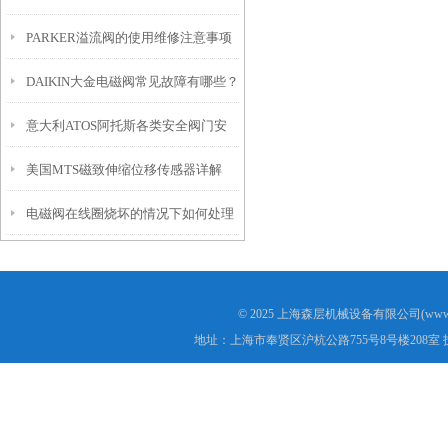
PARKER溢流阀的使用维修注意事项
说明
DAIKIN大金电磁阀常见故障有哪些？
意大利ATOS阿托斯各类安全阀门安
美国MTS磁致伸缩位移传感器详解
装说明
电磁阀在线圈烧坏的情况下如何处理
© 2025 上海森层机械设备有限公司(www.s
地址：上海市奉贤区沪杭公路755号8号楼208室