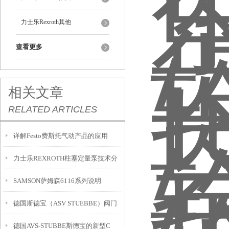
力士乐Rexroth其他
查看更多
相关文章
RELATED ARTICLES
详解Festo费斯托气动产品的应用
力士乐REXROTH柱塞定量泵技术分
SAMSON萨姆森6116系列说明
析
德国斯德宝（ASV STUEBBE）阀门
德国AVS-STUBBE斯德宝的新型C
技术资料概览