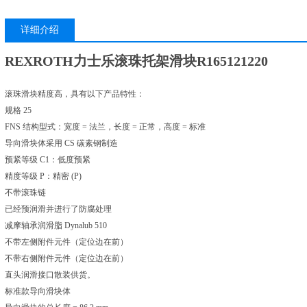
详细介绍
REXROTH力士乐滚珠托架滑块R165121220
滚珠滑块精度高，具有以下产品特性：
规格 25
FNS 结构型式：宽度 = 法兰，长度 = 正常，高度 = 标准
导向滑块体采用 CS 碳素钢制造
预紧等级 C1：低度预紧
精度等级 P：精密 (P)
不带滚珠链
已经预润滑并进行了防腐处理
减摩轴承润滑脂 Dynalub 510
不带左侧附件元件（定位边在前）
不带右侧附件元件（定位边在前）
直头润滑接口散装供货。
标准款导向滑块体