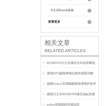
力士乐Rexroth其他
查看更多
相关文章
RELATED ARTICLES
REXROTH力士乐液压方向短管阀选
美国MTS磁致伸缩位移传感器详解
型指南
德国burkert宝德隔膜阀原理维护技术
德国力士乐REXROTH液压油缸的使
保养
parker传感器的详细信息
用保养维护有感而发