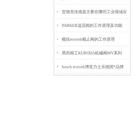
贺德克传感器主要在哪些工业领域应
PARKER溢流阀的工作原理及功能
用？
概括rexroth截止阀的工作原理
黑田精工KURODA机械阀MV系列
bosch rexroth博世力士乐德国*品牌