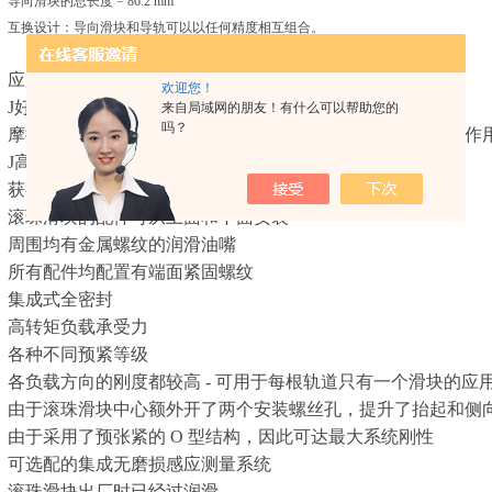
导向滑块的总长度 = 86.2 mm
互换设计：导向滑块和导轨可以以任何精度相互组合。
应用范围：适用于较高刚度要求的场合
欢迎您！
J好的动态特性
来自局域网的朋友！有什么可以帮助您的
吗？
摩擦力波动明显降低、摩擦力水平明显降低，特别是在外力作
J高的精度
获得Z利的入口区可将径流精度提高最多六倍
滚珠滑块的配件可从上面和下面安装
周围均有金属螺纹的润滑油嘴
所有配件均配置有端面紧固螺纹
集成式全密封
高转矩负载承受力
各种不同预紧等级
各负载方向的刚度都较高 - 可用于每根轨道只有一个滑块的应
由于滚珠滑块中心额外开了两个安装螺丝孔，提升了抬起和侧
由于采用了预张紧的 O 型结构，因此可达最大系统刚性
可选配的集成无磨损感应测量系统
滚珠滑块出厂时已经过润滑