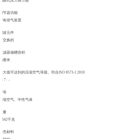
隔膜式压力调节器
调节器功能
带有排气装置
滤波元件
可交换的
过滤器储槽容积
25厘米
最大值可达到的压缩空气等级。符合ISO 8573-1:2010
6 : 7 : -
中等
压缩空气、中性气体
重量
0.542千克
外壳材料