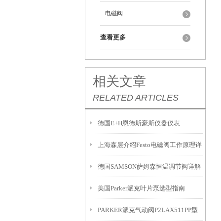
电磁阀
查看更多
相关文章
RELATED ARTICLES
德国E+H恩德斯豪斯仪器仪表
上海森层介绍Festo电磁阀工作原理详
德国SAMSON萨姆森恒温调节阀详解
解
美国Parker派克叶片泵选型指南
PARKER派克气动阀P2LAX511PP型