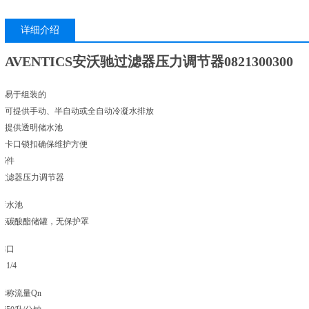
详细介绍
AVENTICS安沃驰过滤器压力调节器0821300300
易于组装的
可提供手动、半自动或全自动冷凝水排放
提供透明储水池
卡口锁扣确保维护方便
部件
过滤器压力调节器
蓄水池
聚碳酸酯储罐，无保护罩
港口
G 1/4
标称流量Qn