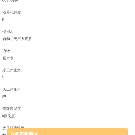
1650升/分钟
过滤器孔隙度
5米
冷凝排水
半自动，无压力开启
压力计
带压力表
最小工作压力。
2巴
最大工作压力
16巴
量滴环境温度
-10摄氏度
最大值环境温度