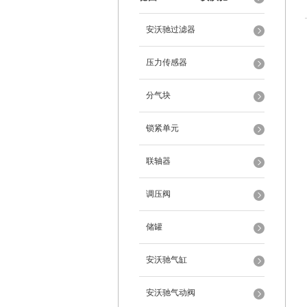
安沃驰过滤器
压力传感器
分气块
锁紧单元
联轴器
调压阀
储罐
安沃驰气缸
安沃驰气动阀