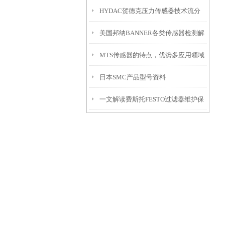
HYDAC贺德克压力传感器技术流分
号价格表
美国邦纳BANNER各类传感器检测解
享
MTS传感器的特点，优势多应用领域
析
日本SMC产品型号资料
广，赶紧过来看看吧
一文解读费斯托FESTO过滤器维护保
养的方法