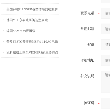
美国邦纳BANNER各类传感器检测解
方法
联系电话：
韩国YTC永泰减压阀选型要素
析
常用邮箱：
德国SAMSON萨姆森
普及FESTO费斯托MSFW-110AC电磁
VA3301/3302/3303/3306系列电动执
省份：
浅析威格士阀泵VICKERS的主要特点
阀电磁线圈
行机构
详细地址：
补充说明：
验证码：