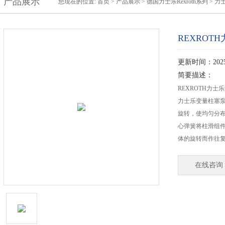
产品展示
您现在的位置:
首页
>
产品展示
>
德国力士乐Rexroth系列
>
力士
REXROTH
更新时间：2025-
简要描述：
REXROTH力士乐
力士乐变量柱塞泵
旋转，使均匀分
心弹簧将柱滑组件
体的旋转而作往
在线咨询