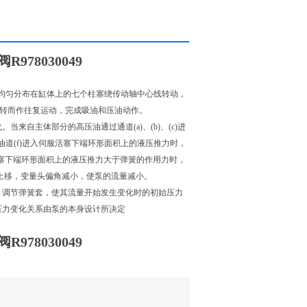
78030049
使均匀分布在缸体上的七个柱塞绕传动轴中心线转动，
旋转而作往复运动，完成吸油和压油动作。
自主体部分的高压油通过通道(a)、(b)、(c)进
于由油道(f)进入伺服活塞下端环形面积上的液压推力时，
活塞下端环形面积上的液压推力大于弹簧的作用力时，
活塞上移，变量头偏角减小，使泵的流量减小。
调节弹簧套，使其流量开始发生变化时的初始压力
压力变化关系由泵的本身设计所决定
78030049