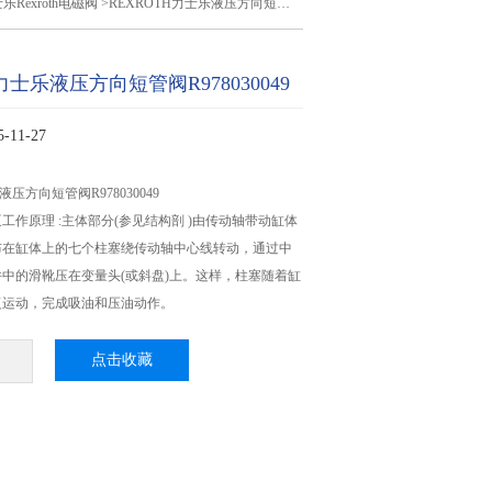
乐Rexroth电磁阀
>REXROTH力士乐液压方向短管阀R978030049
力士乐液压方向短管阀R978030049
11-27
液压方向短管阀R978030049
工作原理 :主体部分(参见结构剖 )由传动轴带动缸体
布在缸体上的七个柱塞绕传动轴中心线转动，通过中
中的滑靴压在变量头(或斜盘)上。这样，柱塞随着缸
复运动，完成吸油和压油动作。
点击收藏