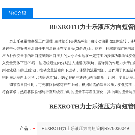
详细介绍
REXROTH力士乐液压方向短管阀R9
力士乐变量柱塞泵工作原理 :主体部分(参见结构剖 )由传动轴带动缸体旋转，
通过中心弹簧将柱滑组件中的滑靴压在变量头(或斜盘)上。这样，柱塞随着缸体的
压力补偿变量泵的出口流量随出口压力的大小近似地在一定范围内按恒功率曲线变化。当来
入变量壳体下腔(d)后，油液经通道(e)分别进入通道(f)和(h)，当弹簧的作用力大
则油液经(h)到上腔(g)，推动变量活塞向下运动，使泵的流量增加。当作用于伺服
则伺服活塞向上运动，堵塞通道(h)，使(g)腔的油通过(i)腔而卸压，此时，变量
调节流量特性时，可先将限位螺钉拧至上端，根据所需的流量和压力变化范围，
符合要求，然后将限位螺钉拧至终级压力时的流量不再发生变化，其中间的流量与
REXROTH力士乐液压方向短管阀R9
产品：