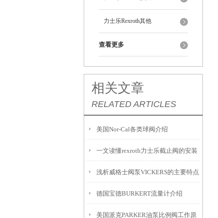
力士乐Rexroth其他
查看更多
相关文章
RELATED ARTICLES
美国Nor-Cal各类球阀介绍
一文读懂rexroth力士乐截止阀的安装
浅析威格士阀泵VICKERS的主要特点
步骤
德国宝德BURKERT流量计介绍
美国派克PARKER油泵比例阀工作原