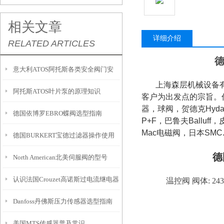
相关文章
详细介绍
RELATED ARTICLES
德
意大利ATOS阿托斯各类安全阀门安
上海森层机械设备有
阿托斯ATOS叶片泵的原理知识
装说明
客户为出发点的宗旨。
器，球阀，贺德克Hydac
德国依博罗EBRO蝶阀选型指南
P+F，巴鲁夫Balluff
Mac电磁阀，日本SMC
德国BURKERT宝德过滤器操作使用
德
North American北美伺服阀的型号
说明
认识法国Crouzet高诺斯过电流继电器
温控阀 阀体: 2436
Danfoss丹佛斯压力传感器选型指南
美国MTS传感器普及常识