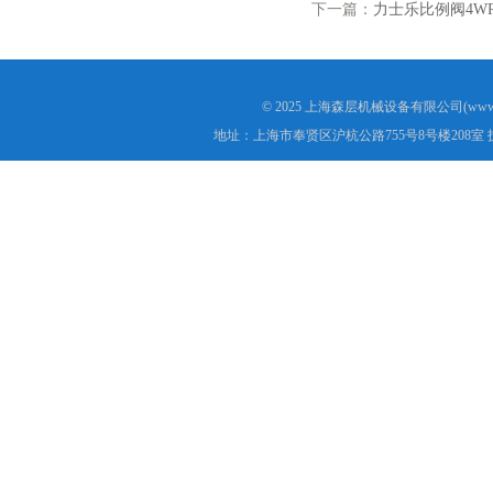
下一篇：
力士乐比例阀4WRPH
© 2025 上海森层机械设备有限公司(www.s
地址：上海市奉贤区沪杭公路755号8号楼208室