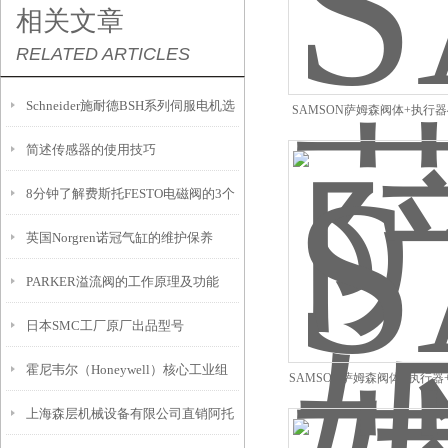
相关文章
RELATED ARTICLES
Schneider施耐德BSH系列伺服电机选
SAMSON萨姆森阀体+执行器47
DN80
简述传感器的使用技巧
型参数说明
8分钟了解费斯托FESTO电磁阀的3个
英国Norgren诺冠气缸的维护保养
常见故障
PARKER溢流阀的工作原理及功能
日本SMC工厂原厂出品型号
霍尼韦尔（Honeywell）核心工业组
SAMSON萨姆森阀体+执行器+4
DN40
上海森层机械设备有限公司直销阿托
件介绍