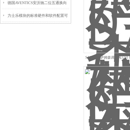
德国AVENTICS安沃驰二位五通换向
斯atos比例方向阀电磁阀
力士乐模块的标准硬件和软件配置可
阀详解
满足哪些性能等级
SAMSON萨姆森调节阀3241 D
KV60