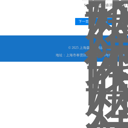
SAMSON萨姆森调节阀3241 D
KV40
下一页
末页
© 2025 上海森层机械设备有限公司(www.s
地址：上海市奉贤区沪杭公路755号8号楼208室