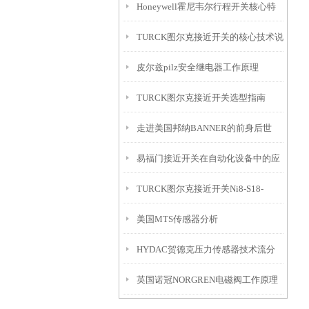
Honeywell霍尼韦尔行程开关核心特
TURCK图尔克接近开关的核心技术说
点
皮尔兹pilz安全继电器工作原理
明及操作要点
TURCK图尔克接近开关选型指南
走进美国邦纳BANNER的前身后世
易福门接近开关在自动化设备中的应
TURCK图尔克接近开关Ni8-S18-
用
美国MTS传感器分析
AN6X强势推广
HYDAC贺德克压力传感器技术流分
英国诺冠NORGREN电磁阀工作原理
享