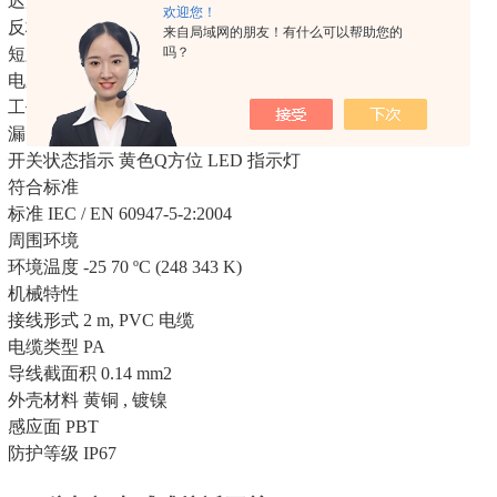
迟滞 H 1 10 典型值 5 %
欢迎您！
反极性保护 忽略
来自局域网的朋友！有什么可以帮助您的
吗？
短路保护 脉冲
电压降 Ud ≤ 5 V
工作电流 IL 2 100 mA
漏电流 Ir 0 0.5 mA 典型值
开关状态指示 黄色Q方位 LED 指示灯
符合标准
标准 IEC / EN 60947-5-2:2004
周围环境
环境温度 -25 70 ºC (248 343 K)
机械特性
接线形式 2 m, PVC 电缆
电缆类型 PA
导线截面积 0.14 mm2
外壳材料 黄铜 , 镀镍
感应面 PBT
防护等级 IP67