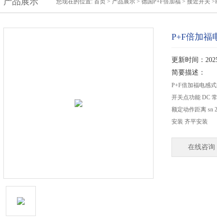
产品展示
您现在的位置:
首页
>
产品展示
>
德国P+F倍加福
>
接近开关
>
P+F倍加福电
更新时间：2025-
简要描述：
P+F倍加福电感式接
开关点功能 DC 
额定动作距离 sn 2
安装 齐平安装
在线咨询