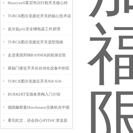
Honeywell霍尼韦尔行程开关核心特
TURCK图尔克接近开关的核心技术说
点
皮尔兹pilz安全继电器工作原理
明及操作要点
TURCK图尔克接近开关选型指南
走进美国邦纳BANNER的前身后世
易福门接近开关在自动化设备中的应
TURCK图尔克接近开关Ni8-S18-
用
BURKERT宝德各类阀入门介绍
AN6X强势推广
德国赫斯曼Hirschmann交换机在中国
看完此文，还会担心HYDAC变送器