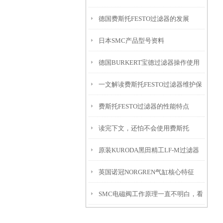
德国费斯托FESTO过滤器的发展
日本SMC产品型号资料
德国BURKERT宝德过滤器操作使用
一文解读费斯托FESTO过滤器维护保
说明
费斯托FESTO过滤器的性能特点
养的方法
读完下文，还怕不会使用费斯托
原装KURODA黑田精工LF-M过滤器
FESTO过滤器么？
英国诺冠NORGREN气缸核心特征
解析
SMC电磁阀工作原理一直不明白，看
完这个秒懂！记得收藏