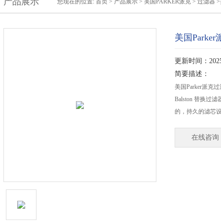
产品展示
您现在的位置:
首页
>
产品展示
>
美国PARKER派克
>
过滤器
>
美国Parke
更新时间：2025-
简要描述：
美国Parker派克过
Balston 替
的，持久的滤芯设计
在线咨询