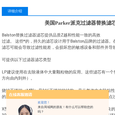
详细介绍
美国Parker派克过滤器替换滤芯05
Balston替换过滤器滤芯提供品质Z越和性能一致的高效
过滤。 这些*的，持久的滤芯设计用于Balston品牌的过滤器。
滤芯可能会导致过滤性能差，会损坏您的敏感设备和部件并导
可提供以下过滤器滤芯类型
LP建议使用在去除液体中大量颗粒物的应用。这些滤芯有一个
方向由内到外）。
烧结不锈钢（M型）是316不锈钢的结构，是从气体中去除粘
的理想选择。它们可以被用来作为预过滤器和高效最终使用点
欢迎您！
来自局域网的朋友！有什么可以帮助您的
X型用于从气体中除去固体颗粒和大量悬浮液体，并提供优良
吗？