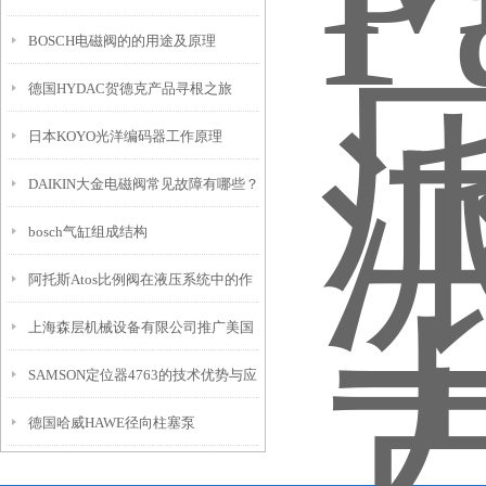
BOSCH电磁阀的的用途及原理
德国HYDAC贺德克产品寻根之旅
日本KOYO光洋编码器工作原理
DAIKIN大金电磁阀常见故障有哪些？
bosch气缸组成结构
阿托斯Atos比例阀在液压系统中的作
上海森层机械设备有限公司推广美国
用
SAMSON定位器4763的技术优势与应
派克parker
德国哈威HAWE径向柱塞泵
用