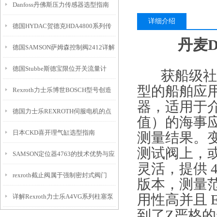
Danfoss丹佛斯压力传感器选型指南
详细介绍
德国HYDAC贺德克HDA4800系列传
丹麦D
德国SAMSON萨姆森控制阀2412详解
感器核心特点及技术参数
德国Stubbe斯德宝限位开关流量计
获船级社认
型的船舶应用
Rexroth力士乐博世BOSCH型号创造
器，适用于
德国力士乐REXROTH伺服电机的点
未来上海森层
值）的海事
日本CKD喜开理气缸选型指南
滴总结普及
测量结果。变
测试阀上，
SAMSON定位器4763的技术优势与应
灵活，提供 4
rexroth截止阀属于强制密封式阀门
用
版本，测量范围
用性高并且 
详解Rexroth力士乐A4VG系列柱塞泵
到了Z严格