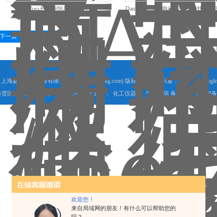
Danfoss丹佛斯恒压器/压力开关
Danfoss丹佛斯电磁阀螺线管线圈018F
061B100266
下一页
末页
25 上海森层机械设备有限公司(www.shsenceng.com) 版权所有 总访问量：
552913
Google
贤区沪杭公路755号8号楼208室 技术支持：
化工仪器网
管理登陆
备案号：
沪ICP备2
欢迎您！
来自局域网的朋友！有什么可以帮助您的