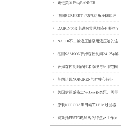
走进美国邦纳BANNER
德国BURKERT宝德气动角座阀原理
DAIKIN大金电磁阀常见故障有哪些？
NACHI不二越液压油泵用液压油的注
德国SAMSON萨姆森控制阀2412详解
意点滴
萨姆森控制阀的技术原理与应用范围
英国诺冠NORGREN气缸核心特征
美国伊顿威格士Vickers各类泵、阀等
原装KURODA黑田精工LF-M过滤器
产品来到中国
费斯托FESTO电磁阀的特点及工作原
解析