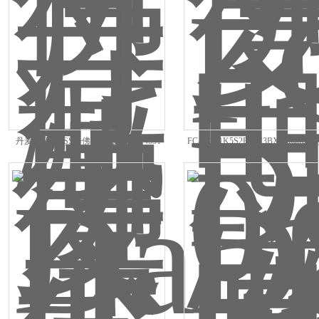
丹麦DANFOSS丹佛斯电磁阀042U4031
FC-051P1K5S2E20H3BXCDanfos
变频器132F0005