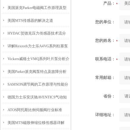
产品：
美国派克Parker电磁阀工作原理及型
美国MTS传感器的解决之道
号大全
您的单位：
HYDAC贺德克压力传感器技术流分
您的姓名：
详解Rexroth力士乐A4VG系列柱塞泵
享
Vickers威格士VMQ系列叶片泵分析介
联系电话：
EP控制原理
美国Parker派克阀泵特点及故障分析
绍
常用邮箱：
SAMSON调节阀的工作原理与性能分
省份：
德国力士乐安沃驰AVENTICS气动知
析
ATOS阿托斯比例伺服阀行业标准
识概要
详细地址：
美国MTS磁致伸缩位移传感器详解