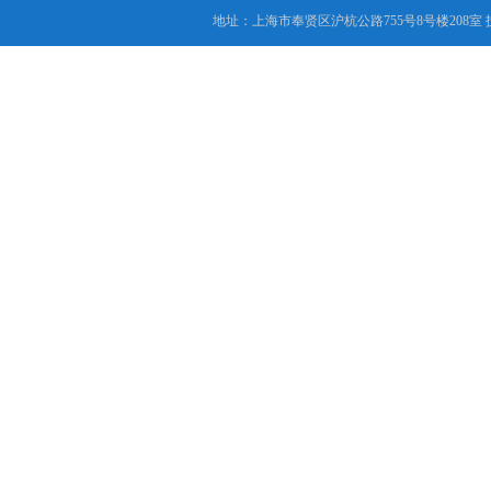
地址：上海市奉贤区沪杭公路755号8号楼208室