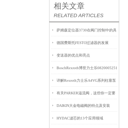
相关文章
RELATED ARTICLES
萨姆森定位器3730在阀门控制中的具
德国费斯托FESTO过滤器的发展
体应用有哪些？
变送器的优点和亮点
BoschRexroth博世力士乐0820005251
详解Rexroth力士乐A4VG系列柱塞泵
型号
有关PARKER溢流阀，这些你一定要
EP控制原理
DAIKIN大金电磁阀的特点及安装
知道
HYDAC滤芯的13个应用领域