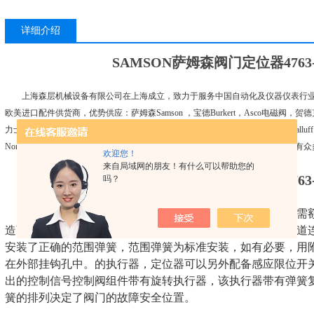
详细介绍
SAMSON萨姆森阀门定位器4763-11
上海森层机械设备有限公司在上海成立，致力于服务中国自动化及仪器仪表行业
欧美进口配件供货商，优势供应：萨姆森Samson ，宝德Burkert，Asco电磁阀，贺德克Hy
力士乐Rexroth，派克Parker，阿托斯Atos，仙童Fairchild，倍加福P+F，巴鲁夫Ballu
Norgren，美国Mac电磁阀，德国EPRO传感器，HBM传感器，WIKA威卡.....
欢迎您！
来自局域网的朋友！有什么可以帮助您的
SAMSON萨姆森阀门定位器4763-11
吗？
行器内部和未使用的膜片背面用定位器的排气吹扫。无需额
造商的执行器时，可以通过安装在执行器和中间件之间的管道
安装了正确的范围弹簧，范围弹簧为标准安装，如有必
要，用
在外部挂钩孔中。的执行器，定位器可以另外配备感应限位开
出的控制信号控制阀组件带有旋转执行器，该执行器带有弹簧
簧的排列决定了阀门的故障安全位置。