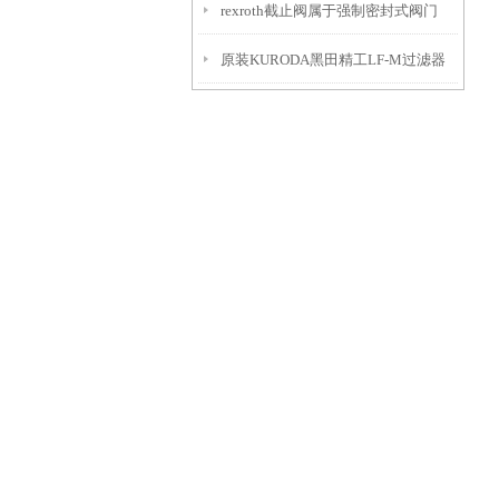
rexroth截止阀属于强制密封式阀门
原装KURODA黑田精工LF-M过滤器
解析