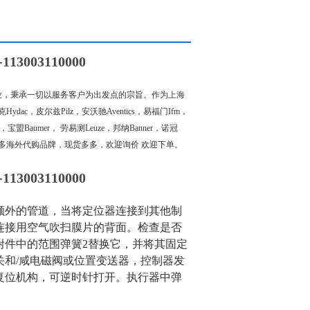
3003110000
，秉承一切以服务客户为出发点的宗旨。作为上海
dac，皮尔兹Pilz，安沃驰Aventics，易福门Ifm，
ff，宝盟Baumer， 劳易测Leuze，邦纳Banner，诺冠
. 还有众多海外代购品牌，现货多多，欢迎询价 欢迎下单。
3003110000
外的管道，当将定位器连接到其他制
连接用空气吹扫膜片的背
面。检查是否
附件中的范围弹簧2替换它，并将其固定
关
和/咸电磁阀或位置变送器，控制器发
复位机构，可逆时针打开。执行器中弹