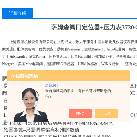
详细介绍
萨姆森阀门定位器+压力表3730-300
上海森层机械设备有限公司在上海成立，致力于服务中国自动化及仪器仪表行业
欧美进口配件供货商，优势供应：萨姆森Samson ，宝德Burkert，Asco电磁阀，贺德克Hy
力士乐Rexroth，派克Parker，阿托斯Atos，仙童Fairchild，倍加福P+F，巴鲁夫Ballu
Norgren，美国Mac电磁阀，德国EPRO传感器，HBM传感器，WIKA威卡.....
萨姆森3730-3特点
.易于装配到带萨姆森直接集成安装连接口、NAMUR凸缘的
欢迎您！
来自局域网的朋友！有什么可以帮助您的
阀带符合IEC 60534-6-1标准的杆型支架上，或者符合VDI/V
吗？
·任意的安装位詈
·简单的单旋钮按键，菜单调用操作
·LCD显示在任何安装位置可选择读数方向，便于读数.可由PC机使用
进行组态.可变的自动启动具有4种不同的初始化模式
·预置参数–只需调整偏离标准的数值