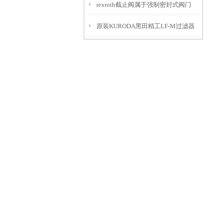
rexroth截止阀属于强制密封式阀门
原装KURODA黑田精工LF-M过滤器
解析