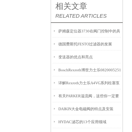
相关文章
RELATED ARTICLES
萨姆森定位器3730在阀门控制中的具
德国费斯托FESTO过滤器的发展
体应用有哪些？
变送器的优点和亮点
BoschRexroth博世力士乐0820005251
详解Rexroth力士乐A4VG系列柱塞泵
型号
有关PARKER溢流阀，这些你一定要
EP控制原理
DAIKIN大金电磁阀的特点及安装
知道
HYDAC滤芯的13个应用领域