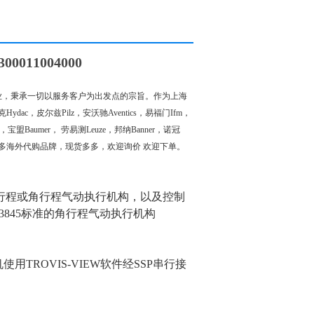
011004000
，秉承一切以服务客户为出发点的宗旨。作为上海
dac，皮尔兹Pilz，安沃驰Aventics，易福门Ifm，
ff，宝盟Baumer， 劳易测Leuze，邦纳Banner，诺冠
. 还有众多海外代购品牌，现货多多，欢迎询价 欢迎下单。
直行程或角行程气动执行机构，以及控制
DE 3845标准的角行程气动执行机构
TROVIS-VIEW软件经SSP串行接