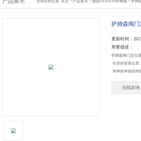
产品展示
您现在的位置:
首页
>
产品展示
>
德国SAMSON萨姆森
>
萨姆森
萨姆森阀门定位
更新时间：2025-
简要描述：
萨姆森阀门定位器+压力
·任意的安装位詈
·简单的单旋钮按
在线咨询