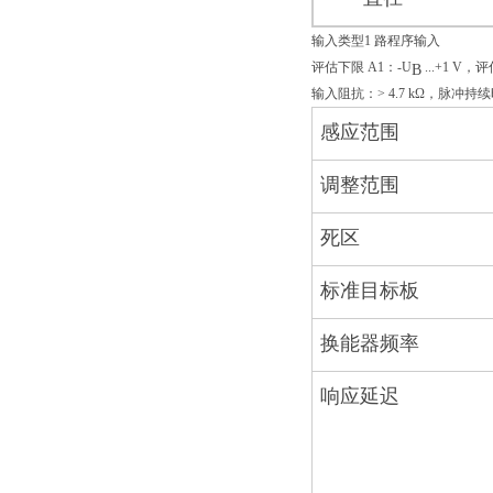
输入类型1 路程序输入
评估下限 A1：-U
...+1 V，评
B
输入阻抗：> 4.7 kΩ，脉冲持续时
感应范围
调整范围
死区
标准目标板
换能器频率
响应延迟