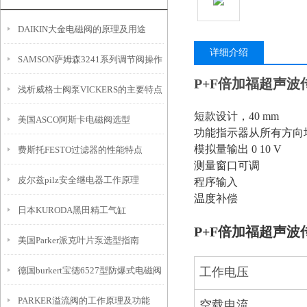
DAIKIN大金电磁阀的原理及用途
详细介绍
SAMSON萨姆森3241系列调节阀操作
P+F倍加福超声波传感
浅析威格士阀泵VICKERS的主要特点
与维护指南
短款设计，40 mm
美国ASCO阿斯卡电磁阀选型
功能指示器从所有方向
模拟量输出 0 10 V
费斯托FESTO过滤器的性能特点
测量窗口可调
皮尔兹pilz安全继电器工作原理
程序输入
温度补偿
日本KURODA黑田精工气缸
P+F倍加福超声波传感
美国Parker派克叶片泵选型指南
德国burkert宝德6527型防爆式电磁阀
工作电压
PARKER溢流阀的工作原理及功能
空载电流