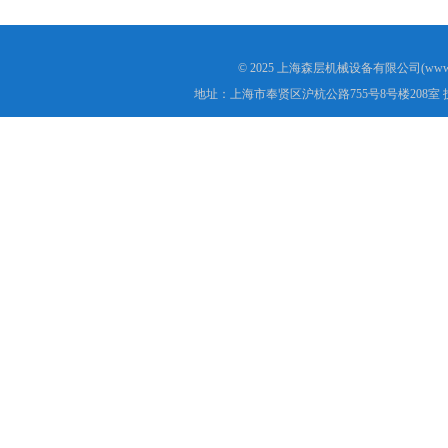
© 2025 上海森层机械设备有限公司(www.s
地址：上海市奉贤区沪杭公路755号8号楼208室