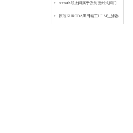
rexroth截止阀属于强制密封式阀门
原装KURODA黑田精工LF-M过滤器
解析