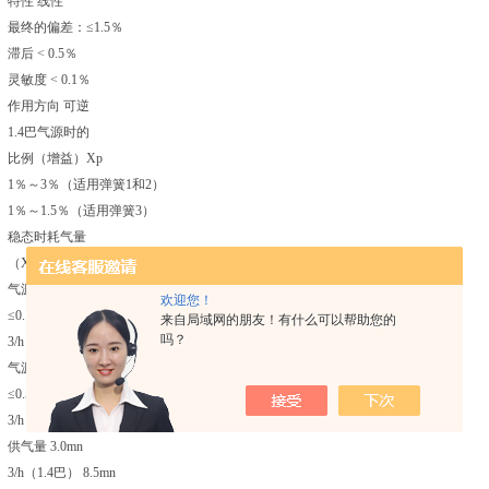
特性 线性
最终的偏差：≤1.5％
滞后 < 0.5％
灵敏度 < 0.1％
作用方向 可逆
1.4巴气源时的
比例（增益）Xp
1％～3％（适用弹簧1和2）
1％～1.5％（适用弹簧3）
稳态时耗气量
（Xp=1％）
气源压力1.4巴时：
欢迎您！
≤0.19 mn
来自局域网的朋友！有什么可以帮助您的
吗？
3/h
气源压力6巴时：
≤0.5 mn
3/h
供气量 3.0mn
3/h（1.4巴） 8.5mn