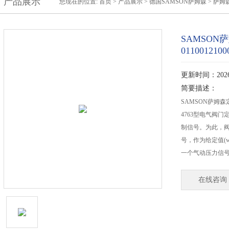
产品展示
您现在的位置:
首页
>
产品展示
>
德国SAMSON萨姆森
>
萨姆森
SAMSON萨
0110012100
更新时间：2026-
简要描述：
SAMSON萨姆森定位器
4763型电气阀
制信号。为此，
号，作为给定值(
一个气动压力信
在线咨询