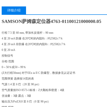
详细介绍
SAMSON萨姆森定位器4763-01100121000000.05
行程 7.5 至 60 mm, 带加长反馈杆：90 mm
4 至 20 mA 防爆 在20℃时的内阻Ri：约250Ω±7％
4 至 20 mA 非防爆 在20℃时的内阻Ri：约250Ω±7％
0 至 20 mA
控制信号
分程-范围
0～50％或50～99％
(Z大行程50mm) 对于EEx ia II C 防爆型，数据参见认证证书
范围弹簧 选择按14页的表
气源 1.4 至 6 巴（20 至 90 psi）
空气质量按ISO 8573-1标准：Z大颗粒和密度：4级
含油量：3级 露点：3级
输出压力PstZ大0 至 6 巴（0 至 90 psi）