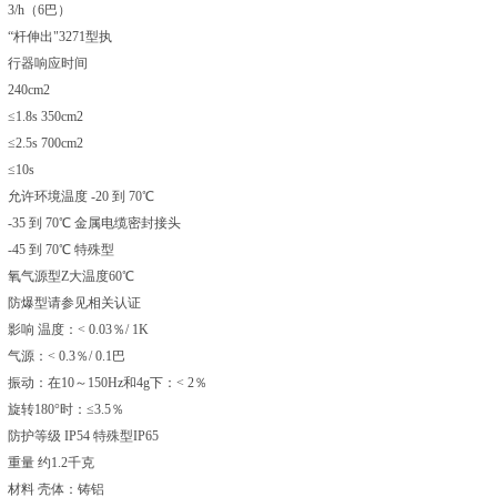
3/h（6巴）
“杆伸出"3271型执
行器响应时间
240cm2
≤1.8s 350cm2
≤2.5s 700cm2
≤10s
允许环境温度 -20 到 70℃
-35 到 70℃ 金属电缆密封接头
-45 到 70℃ 特殊型
氧气源型Z大温度60℃
防爆型请参见相关认证
影响 温度：< 0.03％/ 1K
气源：< 0.3％/ 0.1巴
振动：在10～150Hz和4g下：< 2％
旋转180°时：≤3.5％
防护等级 IP54 特殊型IP65
重量 约1.2千克
材料 壳体：铸铝