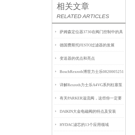
相关文章
RELATED ARTICLES
萨姆森定位器3730在阀门控制中的具
德国费斯托FESTO过滤器的发展
体应用有哪些？
变送器的优点和亮点
BoschRexroth博世力士乐0820005251
详解Rexroth力士乐A4VG系列柱塞泵
型号
有关PARKER溢流阀，这些你一定要
EP控制原理
DAIKIN大金电磁阀的特点及安装
知道
HYDAC滤芯的13个应用领域