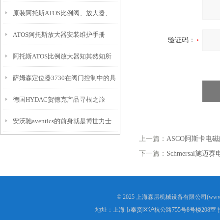
原装阿托斯ATOS比例阀、放大器、
ATOS阿托斯放大器安装维护手册
电磁阀、线圈现货直供
验证码：
阿托斯ATOS比例放大器知其然知所
萨姆森定位器3730在阀门控制中的具
以然
德国HYDAC贺德克产品寻根之旅
体应用有哪些？
安沃驰aventics的前身就是博世力士
上一篇：
ASCO阿斯卡电磁阀E
乐气动
下一篇：
Schmersal施迈赛
© 2025 上海森层机械设备有限公司(www.s
地址：上海市奉贤区沪杭公路755号8号楼208室