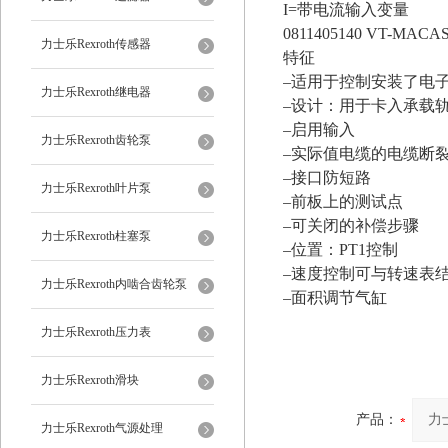
I=带电流输入变量
0811405140 VT-MACAS-
力士乐Rexroth传感器
特征
–适用于控制安装了电
力士乐Rexroth继电器
–设计：用于卡入承载
–启用输入
力士乐Rexroth齿轮泵
–实际值电缆的电缆断
–接口防短路
力士乐Rexroth叶片泵
–前板上的测试点
–可关闭的补偿步骤
力士乐Rexroth柱塞泵
–位置：PT1控制
–速度控制可与转速表结
力士乐Rexroth内啮合齿轮泵
–面积调节气缸
力士乐Rexroth压力表
力士乐Rexroth滑块
产品：
力士乐Rexroth气源处理