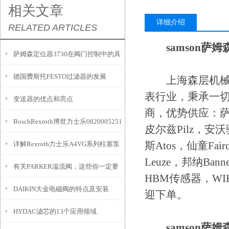
相关文章
详细介绍
RELATED ARTICLES
samson萨姆
萨姆森定位器3730在阀门控制中的具
德国费斯托FESTO过滤器的发展
体应用有哪些？
上海森层机械设
表行业，秉承一
变送器的优点和亮点
商，优势供应：萨姆森
BoschRexroth博世力士乐0820005251
皮尔兹Pilz，安沃驰
斯Atos，仙童Fai
详解Rexroth力士乐A4VG系列柱塞泵
型号
Leuze，邦纳Ba
有关PARKER溢流阀，这些你一定要
EP控制原理
HBM传感器，WI
DAIKIN大金电磁阀的特点及安装
知道
迎下单。
HYDAC滤芯的13个应用领域
samson萨姆