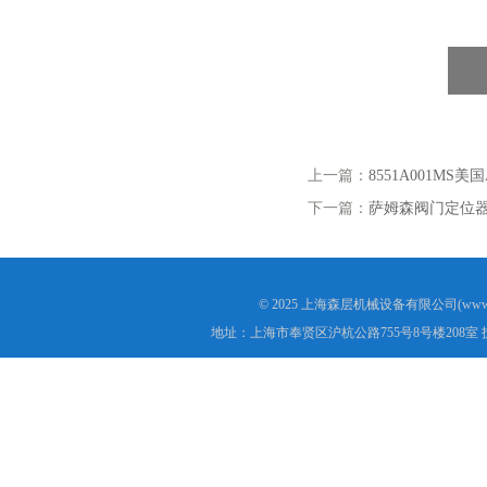
上一篇：
8551A001MS
下一篇：
萨姆森阀门定位器3730
© 2025 上海森层机械设备有限公司(www.s
地址：上海市奉贤区沪杭公路755号8号楼208室