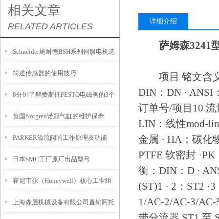
相关文章
详细介绍
RELATED ARTICLES
萨姆森3241型
Schneider施耐德BSH系列伺服电机选
简述传感器的使用技巧
型参数说明
项目 铭文含义1 
DIN：DN · ANSI
8分钟了解费斯托FESTO电磁阀的3个
订单号/项目10 流
英国Norgren诺冠气缸的维护保养
常见故障
LIN：线性mod-
金属 · HA：碳化物
PARKER溢流阀的工作原理及功能
PTFE 软密封 ·
日本SMC工厂原厂出品型号
衡：DIN：D · 
霍尼韦尔（Honeywell）核心工业组
(ST)1 · 2：ST
1/AC-2/AC-3/
上海森层机械设备有限公司直销阿托
件介绍
带分流器 ST1 至 