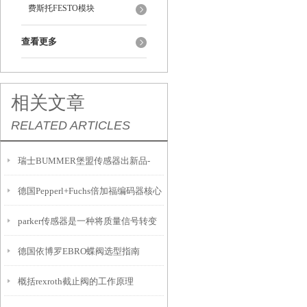
费斯托FESTO模块
查看更多
相关文章
RELATED ARTICLES
瑞士BUMMER堡盟传感器出新品-
德国Pepperl+Fuchs倍加福编码器核心
AlphaPro IR18
parker传感器是一种将质量信号转变
技术与应用解析
德国依博罗EBRO蝶阀选型指南
为可测量的电信号输出的装置
概括rexroth截止阀的工作原理