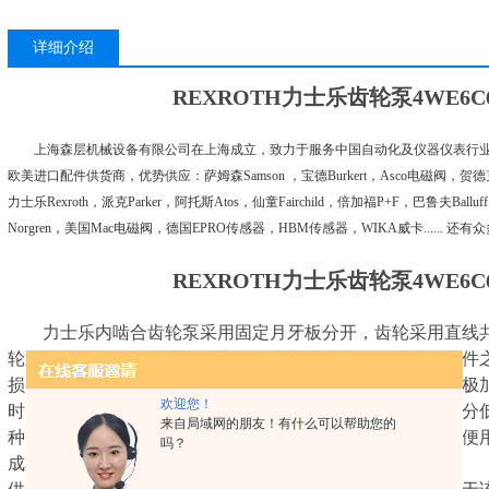
详细介绍
REXROTH力士乐齿轮泵4WE6C6X
上海森层机械设备有限公司在上海成立，致力于服务中国自动化及仪器仪表行业
欧美进口配件供货商，优势供应：萨姆森Samson ，宝德Burkert，Asco电磁阀，贺德克Hy
力士乐Rexroth，派克Parker，阿托斯Atos，仙童Fairchild，倍加福P+F，巴鲁夫Ballu
Norgren，美国Mac电磁阀，德国EPRO传感器，HBM传感器，WIKA威卡.....
REXROTH力士乐齿轮泵4WE6C6X
力士乐内啮合齿轮泵采用固定月牙板分开，齿轮采用直线共
轮泵其长寿命特性取决于耐磨性，内部机械表面及各功能零件
损，即使使用一般液压油，也不易磨损机件。另外，采用双极
欢迎您！
时，也改善了泵的工作条件，延长了泵的使用寿命。压力级分低压8Mp
来自局域网的朋友！有什么可以帮助您的
种。出油口相对吸油口位置有0°，90°，180°，270°四种
吗？
成本低。目前国内有上海乾拓贸易有限公司生产。