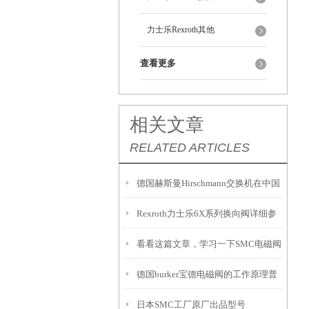
力士乐Rexroth其他
查看更多
相关文章
RELATED ARTICLES
德国赫斯曼Hirschmann交换机在中国
Rexroth力士乐6X系列换向阀详细参
看看这篇文章，学习一下SMC电磁阀
数
德国burker宝德电磁阀的工作原理普
的使用
日本SMC工厂原厂出品型号
及知识