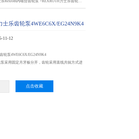
乐Rexroth内啮合齿轮泵
>REXROTH力士乐齿轮泵4WE6C6X/EG24N9K4
力士乐齿轮泵4WE6C6X/EG24N9K4
11-12
轮泵4WE6C6X/EG24N9K4
轮泵采用固定月牙板分开，齿轮采用直线共轭方式进
点击收藏