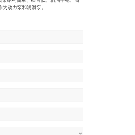
该泵结构简单、噪音低、输油平稳、高
可作为动力泵和润滑泵。