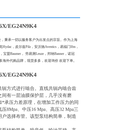
/EG24N9K4
，秉承一切以服务客户为出发点的宗旨。作为上海
dac，皮尔兹Pilz，安沃驰Aventics，易福门Ifm，
ff，宝盟Baumer， 劳易测Leuze，邦纳Banner，诺冠
. 还有众多海外代购品牌，现货多多，欢迎询价 欢迎下单。
/EG24N9K4
轭方式进行啮合。直线共轭内啮合齿
之间有一层油膜保护层，几乎没有磨
加*承压力差原理，在增加工作压力的同
a、中压16 Mpa、高压32 Mpa三
，方便用户选择布管。该型泵结构简单，制造