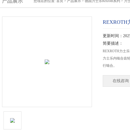
产品展示
您现在的位置:
首页
>
产品展示
>
德国力士乐Rexroth系列
>
力士
REXROTH
更新时间：2025-
简要描述：
REXROTH力士乐齿
力士乐内啮合齿
行啮合。
在线咨询