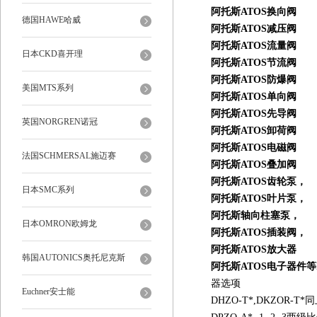
阿托斯ATOS换向阀
德国HAWE哈威
阿托斯ATOS减压阀
阿托斯ATOS流量阀
日本CKD喜开理
阿托斯ATOS节流阀
阿托斯ATOS防爆阀
美国MTS系列
阿托斯ATOS单向阀
阿托斯ATOS先导阀
英国NORGREN诺冠
阿托斯ATOS卸荷阀
阿托斯ATOS电磁阀
法国SCHMERSAL施迈赛
阿托斯ATOS叠加阀
阿托斯ATOS齿轮泵，
日本SMC系列
阿托斯ATOS叶片泵，
阿托斯轴向柱塞泵，
日本OMRON欧姆龙
阿托斯ATOS插装阀，
阿托斯ATOS放大器
韩国AUTONICS奥托尼克斯
阿托斯ATOS电子器件等
器选项
Euchner安士能
DHZO-T*,DKZOR