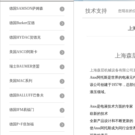
德国SAMSON萨姆森
技术支持
您现在的
德国Burkert宝德
上
德国HYDAC贺德克
美国ASCO阿斯卡
上海森
瑞士BAUMER堡盟
上海森层机械设备有限公司
Atos
阿托斯是世界的电液元
美国MAC系列
该公司创建于1957年，
液压领域。
德国BALLUFF巴鲁夫
Atos是电液技术方面的专家
德国IFM易福门
崭新的技术
全新产品设计和不断更新的
德国P+F倍加福
使Atos阿托斯成为同行业世