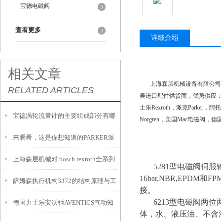
宝德电磁阀
查看更多
详细介绍
相关文章
上海森层机械设备有限公司在
RELATED ARTICLES
美进口配件供货商，优势供应：萨姆森S
士乐Rexroth，派克Parker，阿
宝德涡轮流量计的主要组成部分有哪
Norgren，美国Mac电磁阀，
来看看，这是你想知道的PARKER派
些？
上海森层机械对 bosch rexroth全系列
克泵吗？
5281型电磁阀伺服
16bar,NBR,EP
萨姆森执行机构3372的结构原理与工
气动产品的了解
接。
6213型电磁阀两位
德国力士乐安沃驰AVENTICS气动知
业阀门驱动应用
体，水、液压油、不含