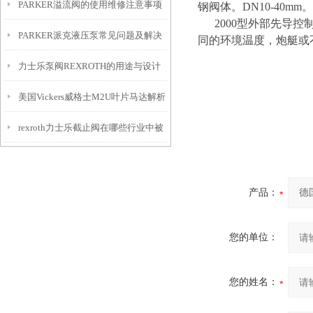
PARKER溢流阀的使用维修注意事项
识概要
钢阀体。DN10-40mm。
2000型外部先导控
PARKER派克液压泵常见问题及解决
同的环境温度，炮艇或
力士乐泵阀REXROTH的用途与设计
方法
美国Vickers威格士M2U叶片马达解析
特点
rexroth力士乐截止阀在哪些行业中被
广泛应用？
产品：
您的单位：
您的姓名：