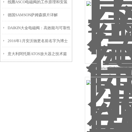
线圈ASCO电磁阀的工作原理和安装
FESTO过滤器么？
德国SAMSON萨姆森膜片详解
注意事项介绍
DAIKIN大金电磁阀：高效能与可靠性
2016年1月安沃驰更名前名字为博士
的结合
意大利阿托斯ATOS放大器之技术篇
力士乐
德国burkert宝德2000型
00002186