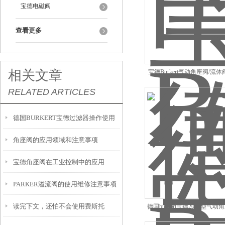
宝德电磁阀
查看更多
相关文章
宝德Burkert气动角座阀/流体阀 
RELATED ARTICLES
德国BURKERT宝德过滤器操作使用
角座阀的应用领域和注意事项
说明
宝德角座阀在工业控制中的应用
PARKER溢流阀的使用维修注意事项
读完下文，还怕不会使用费斯托
德国burkert宝德2000型气动角