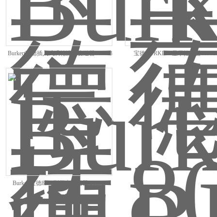
Burkert宝德插入式涡轮流量变送器418803
宝德BURKERT显示控制器005626
Burkert宝德8316型压力变送器 563785