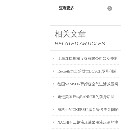
查看更多
相关文章
RELATED ARTICLES
上海森层机械设备有限公司普及费斯
Rexroth力士乐博世BOSCH型号创造
托FESTO气缸的特点
德国SAMSON萨姆森空气过滤减压阀
未来上海森层
走进美国邦纳BANNER的前身后世
说明书
威格士VICKERS柱塞泵等各类泵阀的
NACHI不二越液压油泵用液压油的注
技术推广