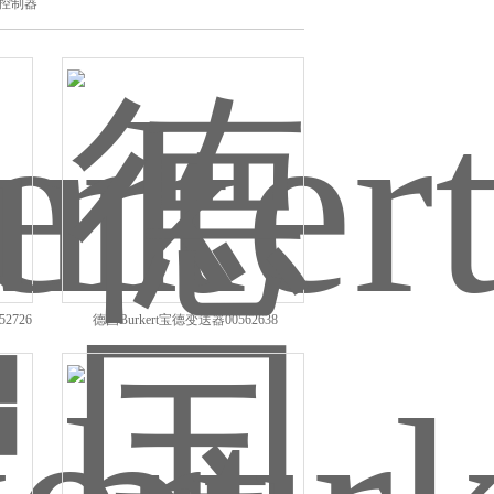
控制器
2726
德国Burkert宝德变送器00562638