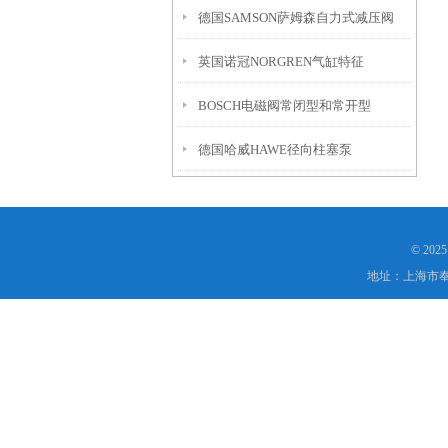
德国SAMSON萨姆森自力式减压阀
意点滴
英国诺冠NORGREN气缸特征
BOSCH电磁阀常闭型和常开型
德国哈威HAWE径向柱塞泵
© 20
地址：上海市奉