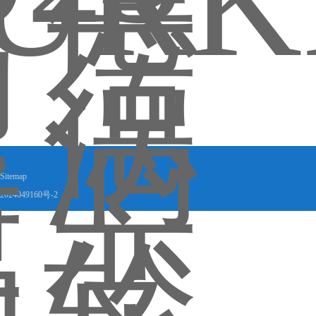
Sitemap
024049160号-2