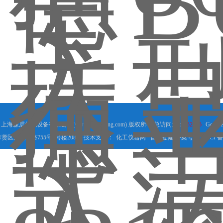
25 上海森层机械设备有限公司(www.shsenceng.com) 版权所有 总访问量：
552865
Google
贤区沪杭公路755号8号楼208室 技术支持：
化工仪器网
管理登陆
备案号：
沪ICP备2