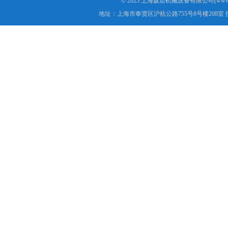
© 2025 上海森层机械设备有限公司(www.s
地址：上海市奉贤区沪杭公路755号8号楼208室