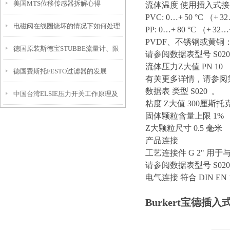
美国MTS位移传感器拆解心得
方法及原理
流体温度 使用插入式接头 
PVC: 0…+ 50 °C （+ 3
电磁阀在线圈烧坏的情况下如何处理
PP: 0…+ 80 °C （+ 32…
PVDF、不锈钢或黄铜：–1
德国原装斯德宝STUBBE流量计、限
请参阅数据表型号 S02
流体压力Z大值 PN 10
德国费斯托FESTO过滤器的发展
位开关、泄压阀等
有关更多详情，请参阅第 
数据表 类型 S020 。
中国台湾ELSIE压力开关工作原理及
粘度 Z大值 300厘斯托
固体颗粒含量上限 1%
技术参数
Z大颗粒尺寸 0.5 毫米
产品连接
工艺连接件 G 2" 用于
请参阅数据表型号 S02
电气连接 符合 DIN EN
Burkert宝德插入