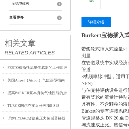
宝德电磁阀
查看更多
详细介绍
Burkert宝德插入
相关文章
带桨轮式插入式流量计
RELATED ARTICLES
测量
在管道系统中实现经济
FESTO费斯托流量传感器的工作原理
管道
3线频率脉冲型，适用于
美国Airpel（Airpot）气缸选型指南
NPN)
与伯克特评估设备进行
提高PARKER泵本身抗气蚀性能的措
带有桨轮的流量计特别
具有性、不含颗粒的液
TURCK图尔克接近开关Ni8-S18-
施
Bürkert的专有连接
管道规格从 DN 20 至
详解HYDAC贺德克压力传感器接线
AN6X强势推广
与流速成正比。该信号可通