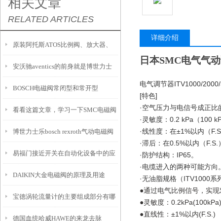
相关文章
RELATED ARTICLES
详细介绍
原装阿托斯ATOS比例阀、放大器、
日本SMC电气气动调节
安沃驰aventics的前身就是博世力士
电磁阀、线圈现货直供
电气调节器ITV1000/20
BOSCH电磁阀常闭型和常开型
乐气动
[特色]
·空气压力与电信号成正比
看看这篇文章，学习一下SMC电磁阀
·灵敏度：0.2 kPa（100 
·线性度：在±1%以内（F.S
博世力士乐bosch rexroth气动电磁阀
的使用
·滞后：在0.5%以内（F.S.
易福门接近开关在自动化设备中的应
大全型号
·防护结构：IP65。
·电缆进入的两种可能方向
DAIKIN大金电磁阀的原理及用途
用
·无油脂规格（ITV1000
●通过电气比例信号，实现
宝德涡轮流量计的主要组成部分有哪
●灵敏度：0.2kPa(100kPa
●直线性：±1%以内(F.S.)
德国血统哈威HAWE的来龙去脉
些？